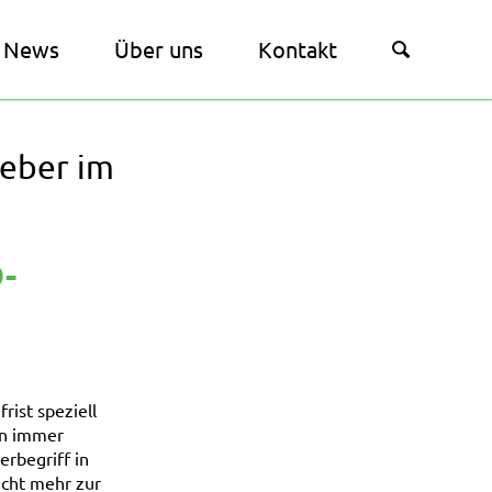
News
Über uns
Kontakt
geber im
-
ist speziell
rn immer
erbegriff in
icht mehr zur