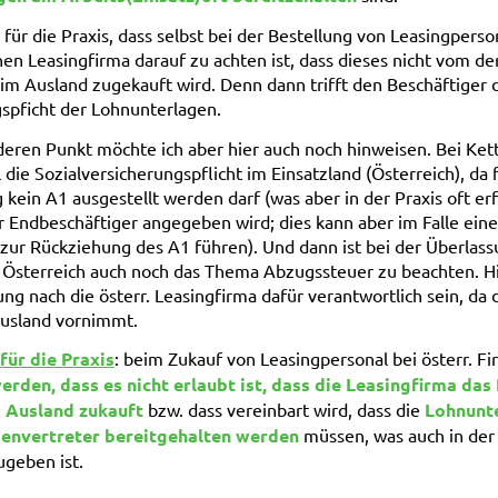
für die Praxis, dass selbst bei der Bestellung von Leasingperso
hen Leasingfirma darauf zu achten ist, dass dieses nicht vom de
im Ausland zugekauft wird. Denn dann trifft den Beschäftiger 
spficht der Lohnunterlagen.
eren Punkt möchte ich aber hier auch noch hinweisen. Bei Kett
 die Sozialversicherungspflicht im Einsatzland (Österreich), da 
 kein A1 ausgestellt werden darf (was aber in der Praxis oft erfo
r Endbeschäftiger angegeben wird; dies kann aber im Falle eine
zur Rückziehung des A1 führen). Und dann ist bei der Überlas
 Österreich auch noch das Thema Abzugssteuer zu beachten. Hi
g nach die österr. Leasingfirma dafür verantwortlich sein, da 
Ausland vornimmt.
ür die Praxis
: beim Zukauf von Leasingpersonal bei österr. Fi
erden, dass es nicht erlaubt ist, dass die Leasingfirma das
m Ausland zukauft
bzw. dass vereinbart wird, dass die
Lohnunte
ienvertreter bereitgehalten werden
müssen, was auch in der
geben ist.