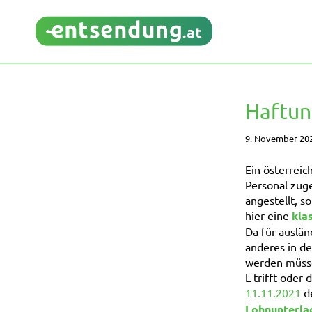
Haftun
9. November 20
Ein österreic
Personal zuge
angestellt, s
hier eine
kla
Da für auslän
anderes in d
werden müssen
L trifft oder
11.11.2021
d
Lohnunterla