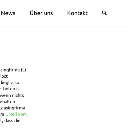
News
Über uns
Kontakt
singfirma (L)
lbst
liegt also
erboten ist.
 wenn nichts
ehalten
 Leasingfirma
nem
Urteil vom
, dass die