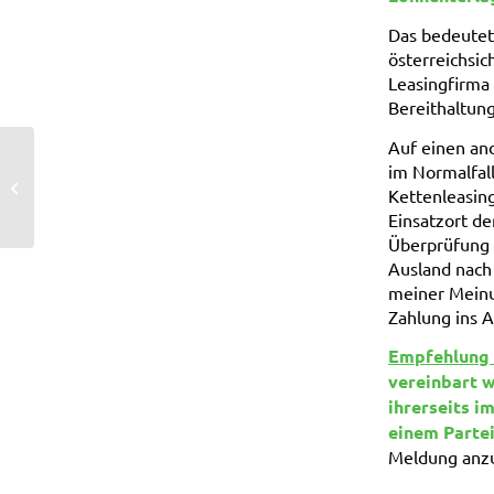
Das bedeutet 
österreichsic
Leasingfirma 
Bereithaltung
Auf einen and
im Normalfall
KommSt bei Auslandsüberlassung
Kettenleasing
(bis 2016)
Einsatzort de
Überprüfung 
Ausland nach
meiner Meinun
Zahlung ins 
Empfehlung f
vereinbart w
ihrerseits i
einem Parte
Meldung anzu