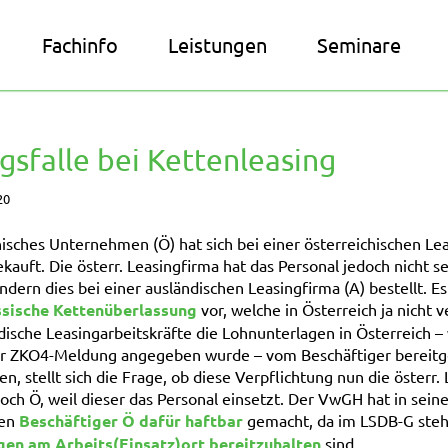
Fachinfo
Leistungen
Seminare
gsfalle bei Kettenleasing
20
hisches Unternehmen (Ö) hat sich bei einer österreichischen Lea
kauft. Die österr. Leasingfirma hat das Personal jedoch nicht se
ondern dies bei einer ausländischen Leasingfirma (A) bestellt. Es 
ssische Kettenüberlassung
vor, welche in Österreich ja nicht v
dische Leasingarbeitskräfte die Lohnunterlagen in Österreich –
er ZKO4-Meldung angegeben wurde – vom Beschäftiger bereitg
, stellt sich die Frage, ob diese Verpflichtung nun die österr.
 doch Ö, weil dieser das Personal einsetzt. Der VwGH hat in sei
en
Beschäftiger Ö dafür haftbar
gemacht, da im LSDB-G steht
gen am Arbeits(Einsatz)ort bereitzuhalten
sind.