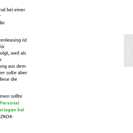
nal bei einer
r
die
enleasing ist
für
BR
lgt, weil als
r
sung aus dem
er solte aber
diese die
rmen sollte
 Personal
rlagen bei
 ZKO4-