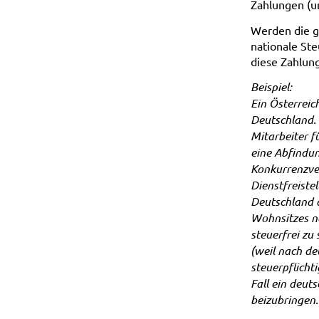
Zahlungen (un
Werden die g
nationale St
diese Zahlun
Beispiel:
Ein Österreic
Deutschland.
Mitarbeiter fü
eine Abfindun
Konkurrenzver
Dienstfreiste
Deutschland d
Wohnsitzes na
steuerfrei zu
(weil nach de
steuerpflichti
Fall ein deut
beizubringen.