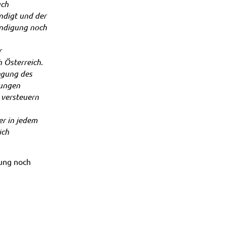
ach
ndigt und der
eendigung noch
r
h Österreich.
egung des
lungen
t versteuern
ier in jedem
ich
nung noch