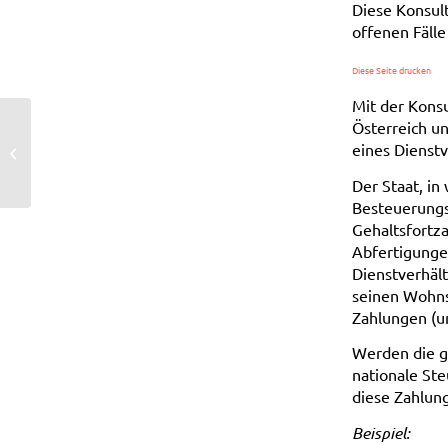
Diese Konsult
offenen Fäll
Diese Seite drucken
Mit der Kons
Österreich u
steuerfreie Auslandsmontage nur
eines Dienstv
noch bis Ende 2010
Der Staat, in
Besteuerungsr
Gehaltsfortz
Abfertigunge
Dienstverhält
seinen Wohnsi
Zahlungen (un
Werden die g
nationale St
diese Zahlun
Beispiel: