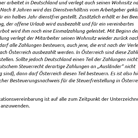
her arbeitet in Deutschland und verlegt auch seinen Wohnsitz n
 Nach 8 Jahren wird das Dienstverhältnis vom Arbeitgeber gekü
r ein halbes Jahr dienstfrei gestellt. Zusätzlich erhält er bei B
g, der offene Urlaub
wird ausbezahlt und für ein vereinbartes
bot wird ihm noch eine Einmalzahlung geleistet. Mit Beginn de
llung verlegt der Mitarbeiter seinen Wohnsitz wieder zurück nac
arf alle Zahlungen besteuern, auch jene, die erst nach der Verl
ch Österreich ausbezahlt werden. In Österreich sind diese Zah
 stellen. Sollte jedoch Deutschland einen Teil der Zahlungen nich
utschem Steuerrecht derartige Zahlungen an „Ausländer“ nicht
g sind), dann darf Österreich diesen Teil besteuern. Es ist also h
scher Besteuerungsnachweis für die Steuerfreistellung in Österre
ationsvereinbarung ist auf alle zum Zeitpunkt der Unterzeich
e anzuwenden.