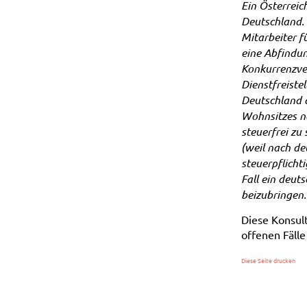
Ein Österreic
Deutschland.
Mitarbeiter fü
eine Abfindun
Konkurrenzver
Dienstfreiste
Deutschland d
Wohnsitzes na
steuerfrei zu
(weil nach de
steuerpflichti
Fall ein deut
beizubringen.
Diese Konsult
offenen Fäll
Diese Seite drucken