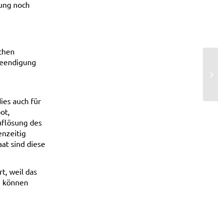
nung noch
chen
Beendigung
SV
ies auch für
ot,
uflösung des
enzeitig
at sind diese
t, weil das
n können