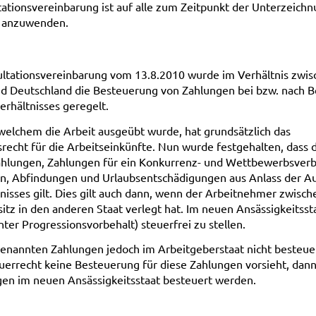
ationsvereinbarung ist auf alle zum Zeitpunkt der Unterzeich
e anzuwenden.
ultationsvereinbarung vom 13.8.2010 wurde im Verhältnis zwis
nd Deutschland die Besteuerung von Zahlungen bei bzw. nach 
erhältnisses geregelt.
 welchem die Arbeit ausgeübt wurde, hat grundsätzlich das
echt für die Arbeitseinkünfte. Nun wurde festgehalten, dass d
ahlungen, Zahlungen für ein Konkurrenz- und Wettbewerbsverb
n, Abfindungen und Urlaubsentschädigungen aus Anlass der A
nisses gilt. Dies gilt auch dann, wenn der Arbeitnehmer zwisch
tz in den anderen Staat verlegt hat. Im neuen Ansässigkeitssta
ter Progressionsvorbehalt) steuerfrei zu stellen.
enannten Zahlungen jedoch im Arbeitgeberstaat nicht besteuer
euerrecht keine Besteuerung für diese Zahlungen vorsieht, dan
gen im neuen Ansässigkeitsstaat besteuert werden.