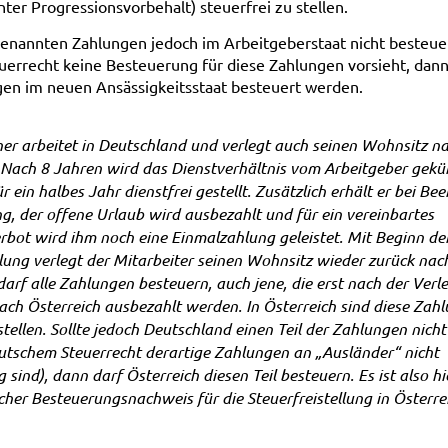
ter Progressionsvorbehalt) steuerfrei zu stellen.
enannten Zahlungen jedoch im Arbeitgeberstaat nicht besteuer
euerrecht keine Besteuerung für diese Zahlungen vorsieht, dan
gen im neuen Ansässigkeitsstaat besteuert werden.
her arbeitet in Deutschland und verlegt auch seinen Wohnsitz n
 Nach 8 Jahren wird das Dienstverhältnis vom Arbeitgeber gekü
r ein halbes Jahr dienstfrei gestellt. Zusätzlich erhält er bei B
g, der offene Urlaub
wird ausbezahlt und für ein vereinbartes
bot wird ihm noch eine Einmalzahlung geleistet. Mit Beginn de
llung verlegt der Mitarbeiter seinen Wohnsitz wieder zurück nac
arf alle Zahlungen besteuern, auch jene, die erst nach der Verl
ch Österreich ausbezahlt werden. In Österreich sind diese Zah
 stellen. Sollte jedoch Deutschland einen Teil der Zahlungen nich
utschem Steuerrecht derartige Zahlungen an „Ausländer“ nicht
g sind), dann darf Österreich diesen Teil besteuern. Es ist also h
scher Besteuerungsnachweis für die Steuerfreistellung in Österre