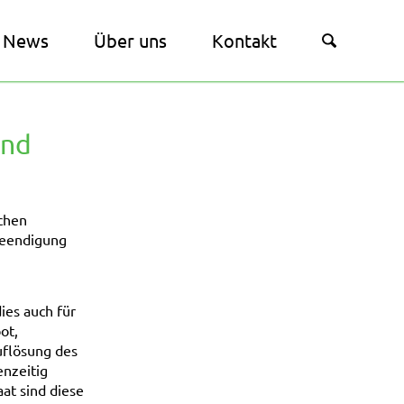
News
Über uns
Kontakt
and
chen
Beendigung
ies auch für
ot,
uflösung des
enzeitig
at sind diese