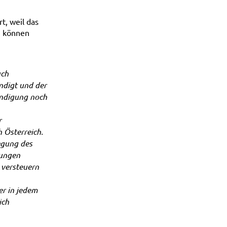
t, weil das
n können
ach
ndigt und der
eendigung noch
r
h Österreich.
egung des
lungen
t versteuern
ier in jedem
ich