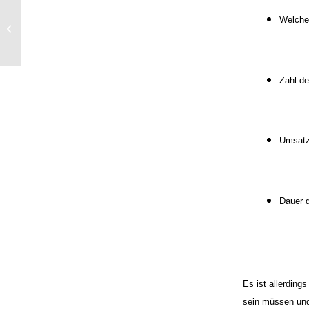
Welche
DBA mit Taiwan
Zahl d
Umsatz 
Dauer 
Es ist allerding
sein müssen und 