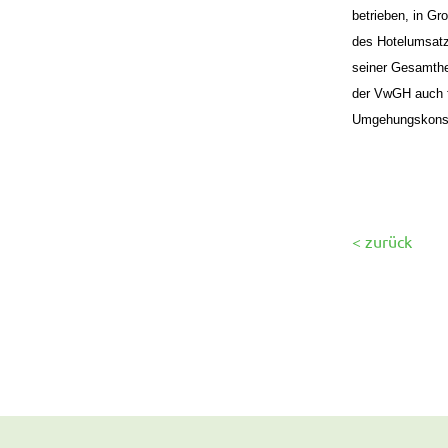
betrieben, in G
des Hotelumsatz
seiner Gesamthe
der VwGH auch f
Umgehungskonst
< zurück