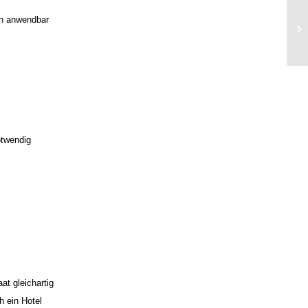
rn anwendbar
Ne
Ar
otwendig
at gleichartig
h ein Hotel