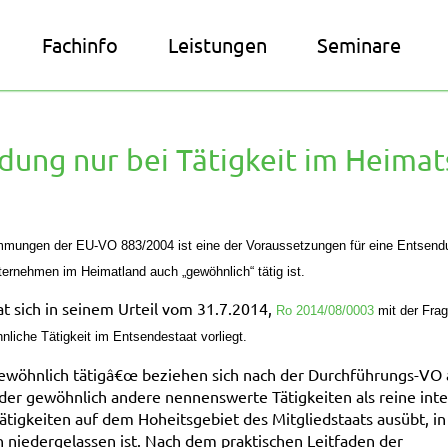
Fachinfo
Leistungen
Seminare
dung nur bei Tätigkeit im Heimat
mungen der EU-VO 883/2004 ist eine der Voraussetzungen für eine Entsend
ernehmen im Heimatland auch „gewöhnlich“ tätig ist.
 sich in seinem Urteil vom 31.7.2014,
Ro 2014/08/0003
mit der Frag
liche Tätigkeit im Entsendestaat vorliegt.
ewöhnlich tätig
â€œ
beziehen sich nach der Durchführungs-VO 
 der gewöhnlich
andere nennenswerte Tätigkeiten als reine int
ätigkeiten
auf dem Hoheitsgebiet des Mitgliedstaats ausübt, i
niedergelassen ist. Nach dem praktischen Leitfaden der